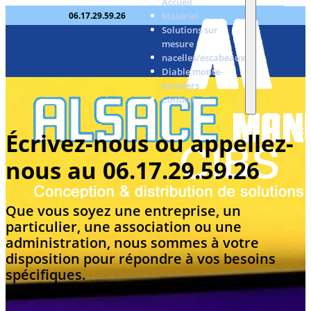
Accueil
Accuei
Matériel
06.17.29.59.26
7a, rte de Thann Michelbach
Solutions sur
mesure
nacelles/escabeaux
Diable monte-
escaliers
Contact
Écrivez-nous ou appellez-
nous au 06.17.29.59.26
Que vous soyez une entreprise, un
particulier, une association ou une
administration, nous sommes à votre
disposition pour répondre à vos besoins
spécifiques.