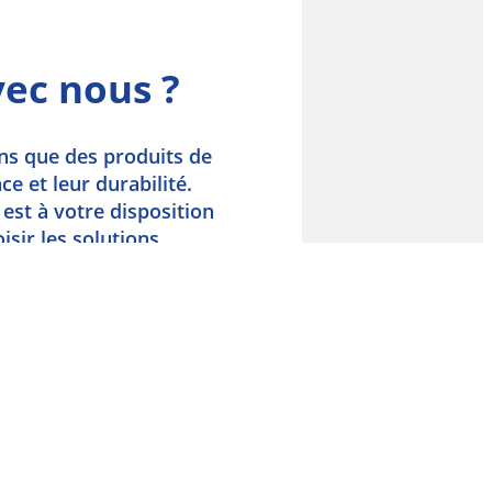
vec nous ?
s que des produits de
 et leur durabilité.
est à votre disposition
isir les solutions
ériel à l’installation et
s services complets pour
 avantageux sans
s et services.