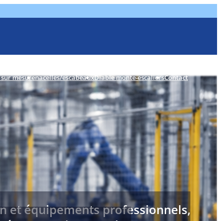
 sur mesure
nacelles/escabeaux
Diable monte-escaliers
Contact
on et équipements professionnels,