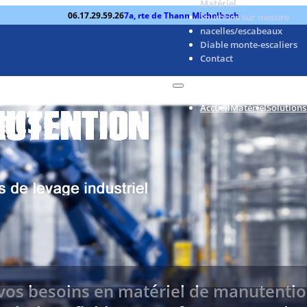
Matériel
06.17.29.59.26
7a, rte de Thann Michelbach
Solutions sur mesure
nacelles/escabeaux
Diable monte-escaliers
Contact
nts
Accueil
Matériel
Solutions
 vos besoins en matériel de manutenti