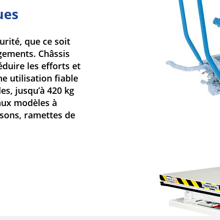
ues
rité, que ce soit
gements. Châssis
duire les efforts et
 utilisation fiable
s, jusqu’à 420 kg
 aux modèles à
ssons, ramettes de