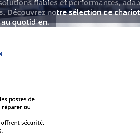
lutions fiables et performantes, adap
. Découvrez notre sélection de chariot
 au quotidien.
x
les postes de
r, réparer ou
offrent sécurité,
s.