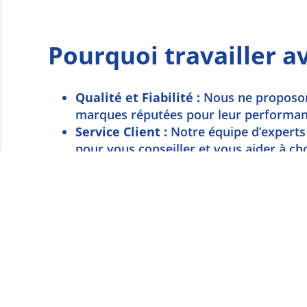
Pourquoi travailler a
Qualité et Fiabilité :
Nous ne proposon
marques réputées pour leur performance
Service Client :
Notre équipe d’experts 
pour vous conseiller et vous aider à cho
adaptées à vos besoins.
Solutions Complètes :
De l’achat de mat
au support technique, nous offrons de
une expérience sans souci.
Prix Compétitifs :
Bénéficiez de tarifs
compromis sur la qualité de nos produit
Contactez-nous dès aujourd'hui